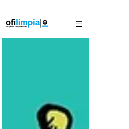
Agenda Servicio
0986144890