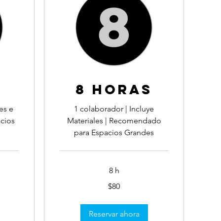
S
8 HORAS
es e
1 colaborador | Incluye
acios
Materiales | Recomendado
para Espacios Grandes
8 h
80
$80
dólares
estadounidenses
Reservar ahora