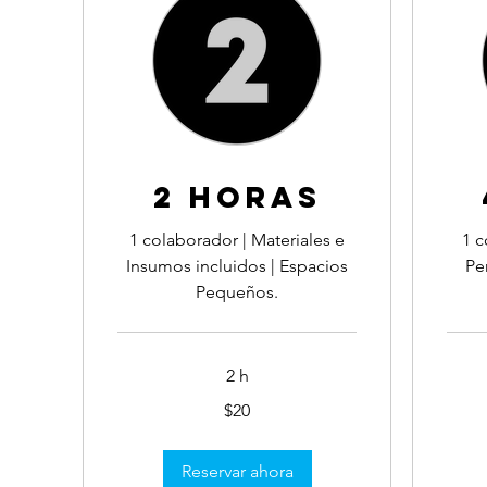
2 HORAS
1 colaborador | Materiales e
1 c
Insumos incluidos | Espacios
Pe
Pequeños.
2 h
20
40
$20
dólares
dólares
estadounidenses
estado
Reservar ahora