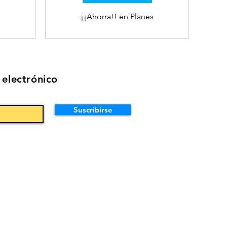
¡¡Ahorra!! en Planes
 electrónico
Suscribirse
Servicios
Limpieza Hogar