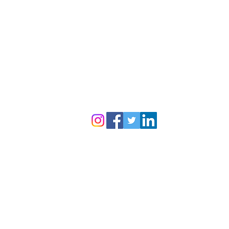
Limpieza Oficinas
Desinfección de Ambientes
Limpieza de fin de obra
Lavado de alfombras y muebles
Limpieza de vidrios en altura