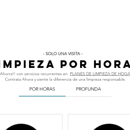
Limpieza Oficinas
Especiales
Muebles y Alfombras
Vehí
- SOLO UNA VISITA -
impieza por hor
¡Ahorra!! con servicios recurrentes en
PLANES DE LIMPIEZA DE HOG
Contrata Ahora y siente la diferencia de una limpieza responsable.
POR HORAS
PROFUNDA