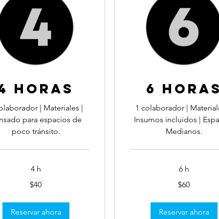
4 HORAS
6 HORA
olaborador | Materiales |
1 colaborador | Material
nsado para espacios de
Insumos incluidos | Esp
poco tránsito.
Medianos.
4 h
6 h
60
$40
$60
dólares
unidenses
estadounidenses
Reservar ahora
Reservar ahora