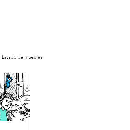
Agenda Servicio
0986144890
Iniciar Sesión
culos
Capacítate
Clientes
Lavado de muebles