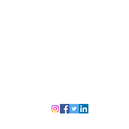
Servicios
Limpieza Hogar
Limpieza Oficinas
Desinfección de Ambientes
Limpieza de fin de obra
Lavado de alfombras y muebles
Limpieza de vidrios en altura