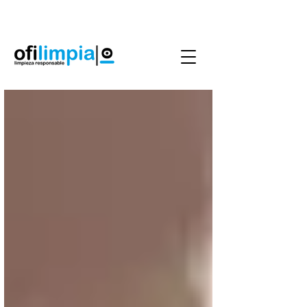
Agenda Servicio
0986144890