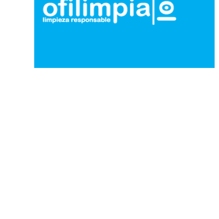
nuestra EMPRESA
de LIMPIEZA
Somos
ofilimpia
,
limpieza responsable
,
profesionalizamos e innovamos los
servicios de limpieza
, contamos con
hombres y mujeres cabeza de hogar,
altamente comprometidos, contratados de
manera formal y legal, esto genera un alto
impacto no solo al servicio que brindamos