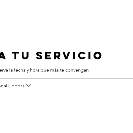
Limpieza Oficinas
Especiales
Muebles y Alfombras
Vehí
 tu servicio
serva la fecha y hora que más te convengan
nal (Todos)