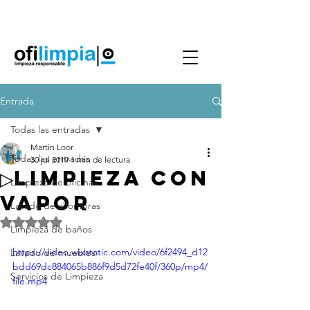
Agenda Servicio
0986144890
Entrada
Todas las entradas
Martin Loor
Todas las entradas
30 jul 2019
1 min de lectura
▷LIMPIEZA CON
Limpieza de oficinas
VAPOR
Lavado de alfombras
Obtuvo NaN de 5 estrellas.
Limpieza de baños
https://video.wixstatic.com/video/6f2494_d12
Lavado de muebles
bdd69dc884065b886f9d5d72fe40f/360p/mp4/
Servicios de Limpieza
file.mp4