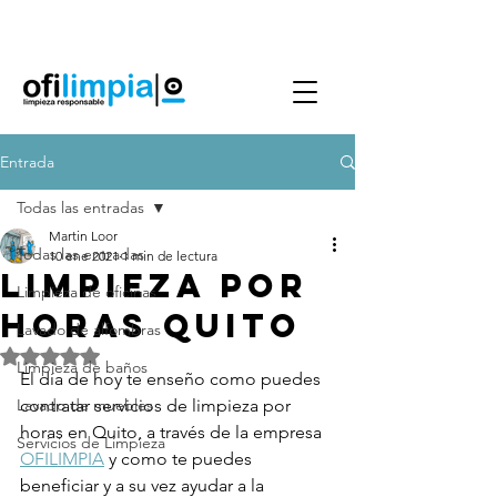
Agenda Servicio
0986144890
Entrada
Todas las entradas
Martin Loor
Todas las entradas
10 ene 2021
1 min de lectura
Limpieza por
Limpieza de oficinas
horas quito
Lavado de alfombras
Obtuvo NaN de 5 estrellas.
Limpieza de baños
El día de hoy te enseño como puedes 
Lavado de muebles
contratar servicios de limpieza por 
horas en Quito, a través de la empresa 
Servicios de Limpieza
OFILIMPIA
 y como te puedes 
beneficiar y a su vez ayudar a la 