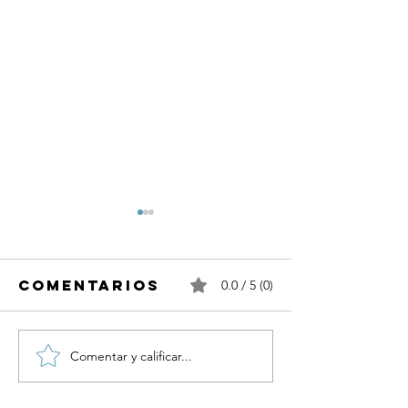
Comentarios
0.0 / 5 (0)
Comentar y calificar...
La
Errores
importancia
Laboral
de lavar los