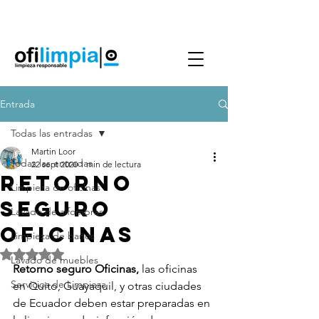
Agenda Servicio
0986144890
Entrada
Todas las entradas
Martin Loor
Todas las entradas
22 sept 2020
1 min de lectura
RETORNO
Limpieza de oficinas
SEGURO
Lavado de alfombras
OFICINAS
Limpieza de baños
Obtuvo NaN de 5 estrellas.
Lavado de muebles
Retorno seguro Oficinas, 
las oficinas 
Servicios de Limpieza
en Quito, Guayaquil, y otras ciudades 
de Ecuador deben estar preparadas en 