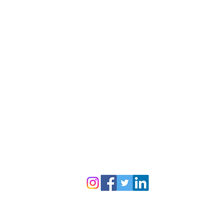
Servicios
Limpieza Hogar
Limpieza Oficinas
Desinfección de Ambientes
Limpieza de fin de obra
Lavado de alfombras y muebles
Limpieza de vidrios en altura