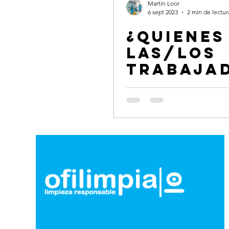
Martin Loor
6 sept 2023
2 min de lectur
¿Quienes
las/los
trabaja
s
domésti
o emplea
doméstic