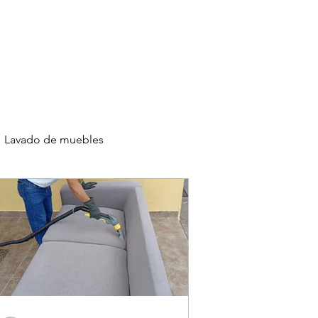
Agenda Servicio
0986144890
Iniciar Sesión
culos
Capacítate
Clientes
Lavado de muebles