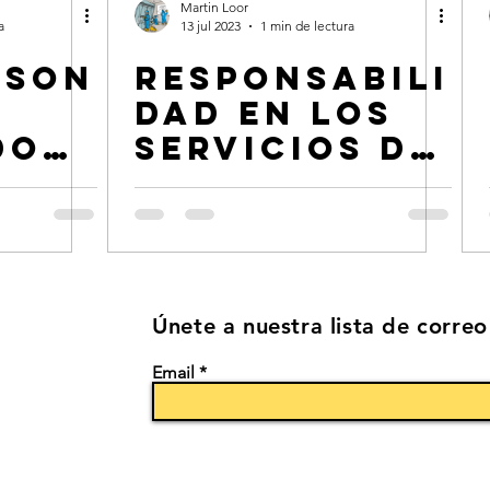
Martin Loor
a
13 jul 2023
1 min de lectura
 son
Responsabili
dad en los
dore
servicios de
limpieza
cos
das
as?
Únete a nuestra lista de correo
Email