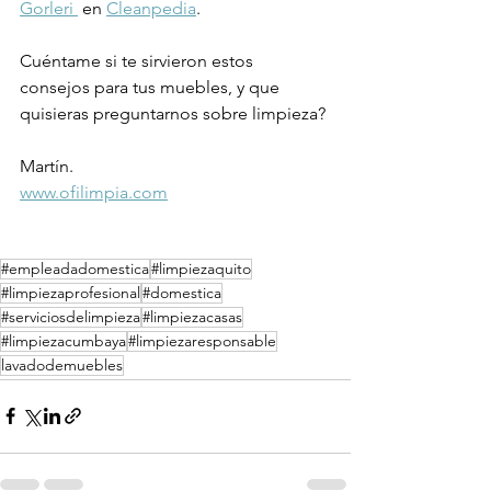
Gorleri 
 en 
Cleanpedia
.
Cuéntame si te sirvieron estos 
consejos para tus muebles, y que 
quisieras preguntarnos sobre limpieza?
Martín.
www.ofilimpia.com
#empleadadomestica
#limpiezaquito
#limpiezaprofesional
#domestica
#serviciosdelimpieza
#limpiezacasas
#limpiezacumbaya
#limpiezaresponsable
lavadodemuebles