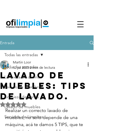
Agenda Servicio
0986144890
Entrada
Todas las entradas
Martin Loor
Todas las entradas
12 jul 2023
2 min de lectura
Lavado de
Limpieza de oficinas
Muebles: Tips
Lavado de alfombras
de lavado.
Limpieza de baños
Obtuvo NaN de 5 estrellas.
Lavado de muebles
Realizar un correcto lavado de 
Servicios de Limpieza
muebles, no solo depende de una 
máquina, acá te damos 5 TIPS, que te 