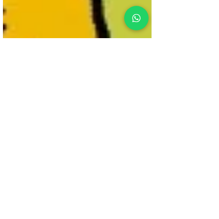
Martin Loor
13 jul 2023
1 min de lectura
Responsabili
dad en los
servicios de
limpieza
Servicios de limpieza responsables es lo