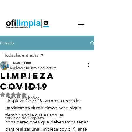
Agenda Servicio
0986144890
Entrada
Todas las entradas
Martin Loor
Todas las entradas
28 dic 2020
2 min de lectura
Limpieza
Limpieza de oficinas
COVID19
Lavado de alfombras
Obtuvo NaN de 5 estrellas.
Limpieza de baños
Limpieza Covid19, vamos a recordar 
Lavado de muebles
una entrada que hicimos hace algún 
tiempo sobre cuales son las 
Servicios de Limpieza
consideraciones que deberíamos tener 
para realizar una limpieza covid19, ante 