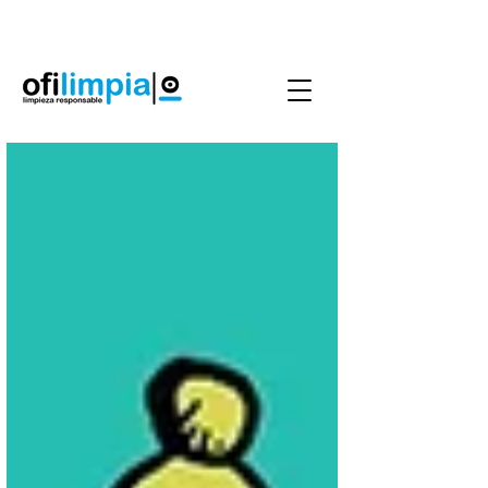
Agenda Servicio
0986144890